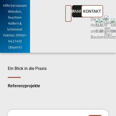
Zum
Hilfe bei nassen
Inhalt
ANFRAGEN
KONTAKT
Wänden,
springen
feuchten
Kellern &
Schimmel.
Telefon: 09961-
9427410
(Bayern)
Ein Blick in die Praxis
Referenzprojekte