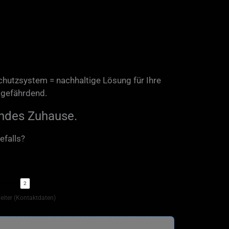
chutzsystem = nachhaltige Lösung für Ihre
sgefährdend.
undes Zuhause.
efalls?
eiter (Kontaktdaten)