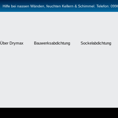
Zum
Hilfe bei nassen Wänden, feuchten Kellern & Schimmel. Telefon: 09
Inhalt
springen
Über Drymax
Bauwerksabdichtung
Sockelabdichtung