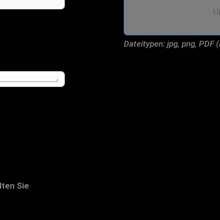
U
Dateitypen: jpg, png, PDF 
lten Sie