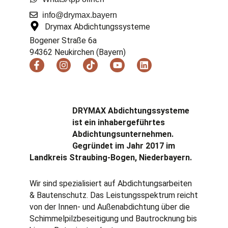
info@drymax.bayern
Drymax Abdichtungssysteme
Bogener Straße 6a
94362 Neukirchen (Bayern)
F
I
T
Y
L
a
n
i
o
i
c
s
k
u
n
e
t
t
t
k
b
a
o
u
e
o
g
k
b
d
DRYMAX Abdichtungssysteme
o
r
e
i
ist ein inhabergeführtes
k
a
n
Abdichtungs­unternehmen.
-
m
f
Gegründet im Jahr 2017 im
Landkreis Straubing-Bogen, Niederbayern.
Wir sind spezialisiert auf Abdichtungsarbeiten
& Bautenschutz. Das Leistungsspektrum reicht
von der Innen- und Außenabdichtung über die
Schimmelpilzbeseitigung und Bautrocknung bis