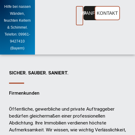
Zum
Hilfe bei nassen
Inhalt
ANFRAGEN
KONTAKT
Wänden,
springen
feuchten Kellern
& Schimmel.
Telefon: 09961-
9427410
(Bayern)
SICHER. SAUBER. SANIERT.
Firmenkunden
Öffentliche, gewerbliche und private Auftraggeber
bedürfen gleichermaßen einer professionellen
Abdichtung. Ihre Immobilien verdienen höchste
Aufmerksamkeit. Wir wissen, wie wichtig Verlässlichkeit,