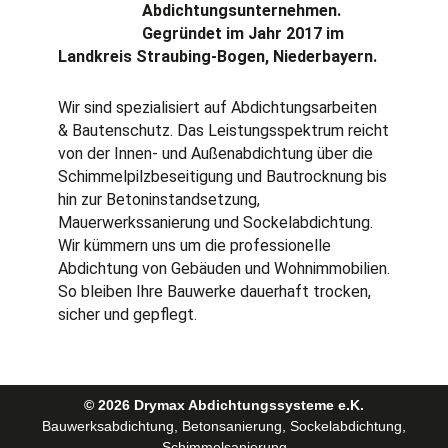
Abdichtungs­unternehmen.
-
m
f
Gegründet im Jahr 2017 im
Landkreis Straubing-Bogen, Niederbayern.
Wir sind spezialisiert auf Abdichtungsarbeiten
& Bautenschutz. Das Leistungsspektrum reicht
von der Innen- und Außenabdichtung über die
Schimmelpilzbeseitigung und Bautrocknung bis
hin zur Betoninstandsetzung,
Mauerwerkssanierung und Sockelabdichtung.
Wir kümmern uns um die professionelle
Abdichtung von Gebäuden und Wohnimmobilien.
So bleiben Ihre Bauwerke dauerhaft trocken,
sicher und gepflegt.
© 2026 Drymax Abdichtungssysteme e.K.
Bauwerksabdichtung, Betonsanierung, Sockelabdichtung,
Schimmelsanierung