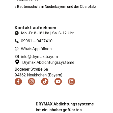
» Bautenschutz in Niederbayern und der Oberpfalz
Kontakt aufnehmen
Mo.-Fr. 8-18 Uhr | Sa. 8-12 Uhr
09961 – 9427410
WhatsApp öffnen
info@drymax.bayern
Drymax Abdichtungssysteme
Bogener Straße 6a
94362 Neukirchen (Bayern)
F
I
T
Y
L
a
n
i
o
i
c
s
k
u
n
e
t
t
t
k
b
a
o
u
e
o
g
k
b
d
DRYMAX Abdichtungssysteme
o
r
e
i
ist ein inhabergeführtes
k
a
n