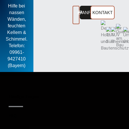
Zum
Hilfe bei
Inhalt
nassen
ANFRAGEN
KONTAKT
springen
Wänden,
feuchten
Kellern &
Schimmel.
Telefon:
09961-
9427410
(Bayern)
Häufige Fragen
FAQ