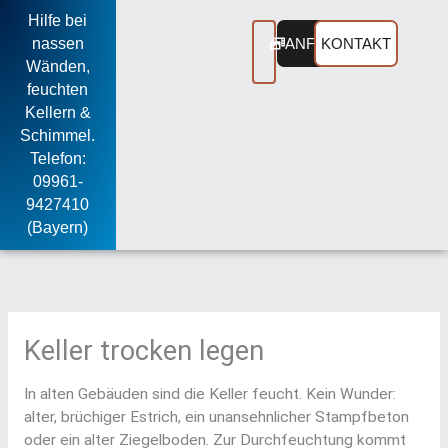
Zum
Hilfe bei
Inhalt
nassen
ANFRAGEN
KONTAKT
springen
Wänden,
feuchten
Kellern &
Schimmel.
Telefon:
09961-
9427410
(Bayern)
Keller trocken legen
In alten Gebäuden sind die Keller feucht. Kein Wunder:
alter, brüchiger Estrich, ein unansehnlicher Stampfbeton
oder ein alter Ziegelboden. Zur Durchfeuchtung kommt