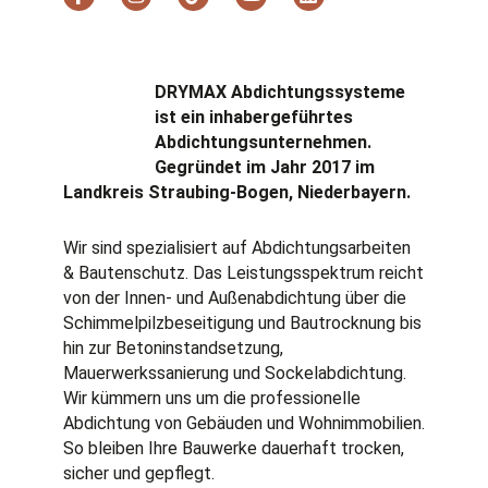
a
n
i
o
i
c
s
k
u
n
e
t
t
t
k
b
a
o
u
e
o
g
k
b
d
DRYMAX Abdichtungssysteme
o
r
e
i
ist ein inhabergeführtes
k
a
n
Abdichtungs­unternehmen.
-
m
f
Gegründet im Jahr 2017 im
Landkreis Straubing-Bogen, Niederbayern.
Wir sind spezialisiert auf Abdichtungsarbeiten
& Bautenschutz. Das Leistungsspektrum reicht
von der Innen- und Außenabdichtung über die
Schimmelpilzbeseitigung und Bautrocknung bis
hin zur Betoninstandsetzung,
Mauerwerkssanierung und Sockelabdichtung.
Wir kümmern uns um die professionelle
Abdichtung von Gebäuden und Wohnimmobilien.
So bleiben Ihre Bauwerke dauerhaft trocken,
sicher und gepflegt.