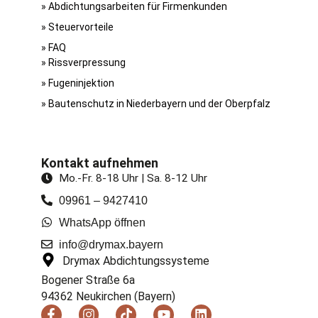
» Abdichtungsarbeiten für Firmenkunden
» Steuervorteile
» FAQ
» Riss­verpressung
» Fugen­injektion
» Bautenschutz in Niederbayern und der Oberpfalz
Kontakt aufnehmen
Mo.-Fr. 8-18 Uhr | Sa. 8-12 Uhr
09961 – 9427410
WhatsApp öffnen
info@drymax.bayern
Drymax Abdichtungssysteme
Bogener Straße 6a
94362 Neukirchen (Bayern)
F
I
T
Y
L