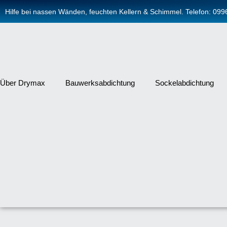
Zum
Hilfe bei nassen Wänden, feuchten Kellern & Schimmel. Telefon: 09
Inhalt
springen
Über Drymax
Bauwerksabdichtung
Sockelabdichtung