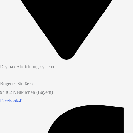
Drymax Abdichtungssysteme
Bogener Straße 6a
94362 Neukirchen (Bayern)
Facebook-f