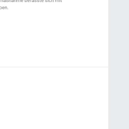
smaßnahme befasste sich mit
ben.