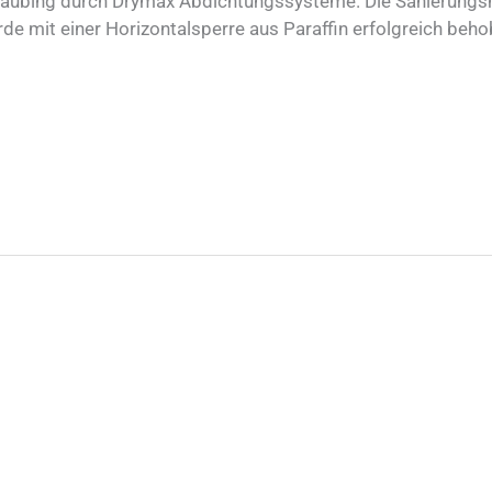
raubing durch Drymax Abdichtungssysteme. Die Sanierung
de mit einer Horizontalsperre aus Paraffin erfolgreich beho