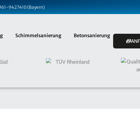
9961-9427410 (Bayern)
ng
Schimmelsanierung
Betonsanierung
AN