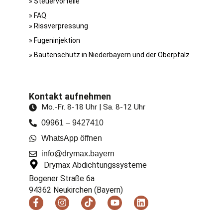
» Steuervorteile
» FAQ
» Riss­verpressung
» Fugen­injektion
» Bautenschutz in Niederbayern und der Oberpfalz
Kontakt aufnehmen
Mo.-Fr. 8-18 Uhr | Sa. 8-12 Uhr
09961 – 9427410
WhatsApp öffnen
info@drymax.bayern
Drymax Abdichtungssysteme
Bogener Straße 6a
94362 Neukirchen (Bayern)
F
I
T
Y
L
a
n
i
o
i
c
s
k
u
n