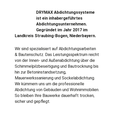
e
t
t
t
k
b
a
o
u
e
o
g
k
b
d
DRYMAX Abdichtungssysteme
o
r
e
i
ist ein inhabergeführtes
k
a
n
Abdichtungs­unternehmen.
-
m
f
Gegründet im Jahr 2017 im
Landkreis Straubing-Bogen, Niederbayern.
Wir sind spezialisiert auf Abdichtungsarbeiten
& Bautenschutz. Das Leistungsspektrum reicht
von der Innen- und Außenabdichtung über die
Schimmelpilzbeseitigung und Bautrocknung bis
hin zur Betoninstandsetzung,
Mauerwerkssanierung und Sockelabdichtung.
Wir kümmern uns um die professionelle
Abdichtung von Gebäuden und Wohnimmobilien.
So bleiben Ihre Bauwerke dauerhaft trocken,
sicher und gepflegt.