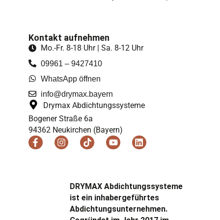
Kontakt aufnehmen
Mo.-Fr. 8-18 Uhr | Sa. 8-12 Uhr
09961 – 9427410
WhatsApp öffnen
info@drymax.bayern
Drymax Abdichtungssysteme
Bogener Straße 6a
94362 Neukirchen (Bayern)
F
I
T
Y
L
a
n
i
o
i
c
s
k
u
n
e
t
t
t
k
b
a
o
u
e
o
g
k
b
d
DRYMAX Abdichtungssysteme
o
r
e
i
ist ein inhabergeführtes
k
a
n
Abdichtungs­unternehmen.
-
m
f